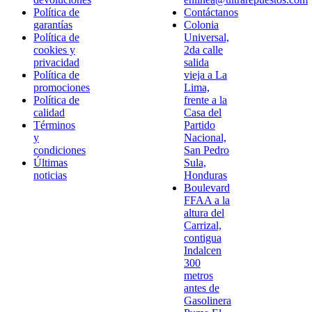
Política de
Contáctanos
garantías
Colonia
Política de
Universal,
cookies y
2da calle
privacidad
salida
Política de
vieja a La
promociones
Lima,
Política de
frente a la
calidad
Casa del
Términos
Partido
y
Nacional,
condiciones
San Pedro
Últimas
Sula,
noticias
Honduras
Boulevard
FFAA a la
altura del
Carrizal,
contigua
Indalcen
300
metros
antes de
Gasolinera