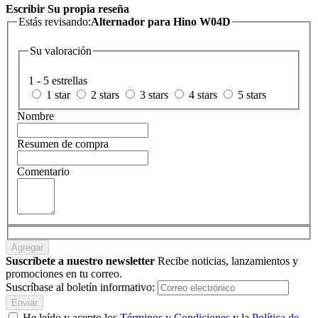
Escribir Su propia reseña
Estás revisando:
Alternador para Hino W04D
Su valoración
1 - 5 estrellas
1 star
2 stars
3 stars
4 stars
5 stars
Nombre
Resumen de compra
Comentario
Agregar
Suscríbete a nuestro newsletter
Recibe noticias, lanzamientos y
promociones en tu correo.
Suscríbase al boletín informativo:
Enviar
He leído y acepto los
Términos y Condiciones
y la
Política de