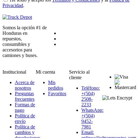
Privacidad
.
Somos la opción #1 de
Honduras en
repuestos,
consumibles y
accesorios para
camiones y buses.
Institucional
Mi cuenta
Servicio al
cliente
Acerca de
Mis
nosotros
pedidos
Teléfono:
Preguntas
Favoritos
+(504)
frecuentes
2508-
Formas de
2233
pago
WhatsApp:
Política de
+(504)
envío
9452-
Política de
7981
cambios y
Email:
devoluciones
enlinea@ultrarepuestos.com