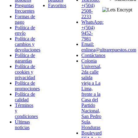
Preguntas
Favoritos
+(504)
frecuentes
2508-
Formas de
2233
pago
WhatsApp:
Política de
+(504)
envío
9452-
Política de
7981
cambios y
Email:
devoluciones
enlinea@ultrarepuestos.com
Política de
Contáctanos
garantías
Colonia
Política de
Universal,
cookies y
2da calle
privacidad
salida
Política de
vieja a La
promociones
Lima,
Política de
frente a la
calidad
Casa del
Términos
Partido
y
Nacional,
condiciones
San Pedro
Últimas
Sula,
noticias
Honduras
Boulevard