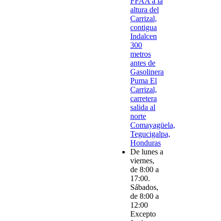
FFAA a la
altura del
Carrizal,
contigua
Indalcen
300
metros
antes de
Gasolinera
Puma El
Carrizal,
carretera
salida al
norte
Comayagüela,
Tegucigalpa,
Honduras
De lunes a
viernes,
de 8:00 a
17:00.
Sábados,
de 8:00 a
12:00
Excepto