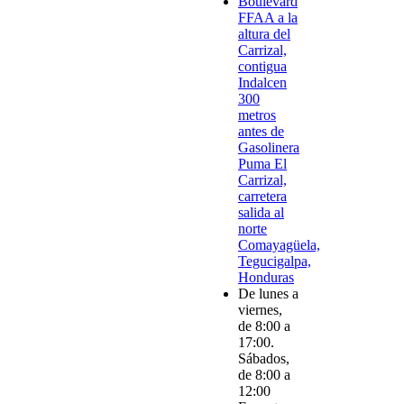
Boulevard
FFAA a la
altura del
Carrizal,
contigua
Indalcen
300
metros
antes de
Gasolinera
Puma El
Carrizal,
carretera
salida al
norte
Comayagüela,
Tegucigalpa,
Honduras
De lunes a
viernes,
de 8:00 a
17:00.
Sábados,
de 8:00 a
12:00