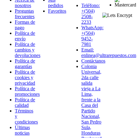
nosotros
pedidos
Teléfono:
Preguntas
Favoritos
+(504)
frecuentes
2508-
Formas de
2233
pago
WhatsApp:
Política de
+(504)
envío
9452-
Política de
7981
cambios y
Email:
devoluciones
enlinea@ultrarepuestos.com
Política de
Contáctanos
garantías
Colonia
Política de
Universal,
cookies y
2da calle
privacidad
salida
Política de
vieja a La
promociones
Lima,
Política de
frente a la
calidad
Casa del
Términos
Partido
y
Nacional,
condiciones
San Pedro
Últimas
Sula,
noticias
Honduras