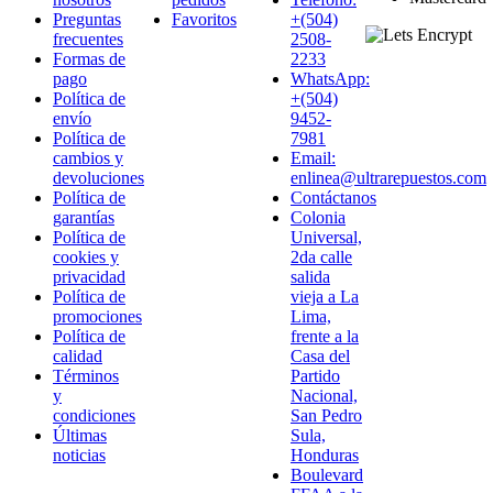
Preguntas
Favoritos
+(504)
frecuentes
2508-
Formas de
2233
pago
WhatsApp:
Política de
+(504)
envío
9452-
Política de
7981
cambios y
Email:
devoluciones
enlinea@ultrarepuestos.com
Política de
Contáctanos
garantías
Colonia
Política de
Universal,
cookies y
2da calle
privacidad
salida
Política de
vieja a La
promociones
Lima,
Política de
frente a la
calidad
Casa del
Términos
Partido
y
Nacional,
condiciones
San Pedro
Últimas
Sula,
noticias
Honduras
Boulevard