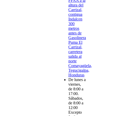
FFAA a la
altura del
Carrizal,
contigua
Indalcen
300
metros
antes de
Gasolinera
Puma El
Carrizal,
carretera
salida al
norte
Comayagüela,
Tegucigalpa,
Honduras
De lunes a
viernes,
de 8:00 a
17:00.
Sábados,
de 8:00 a
12:00
Excepto